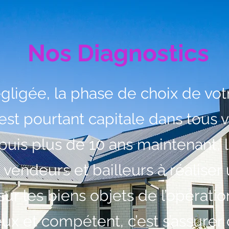
Nos Diagnostics
gligée, la phase de choix de vot
est pourtant capitale dans tous v
uis plus de 10 ans maintenant, l
 vendeurs et bailleurs à réaliser 
ur les biens objets de l’opératio
eux et compétent, c’est s’assurer