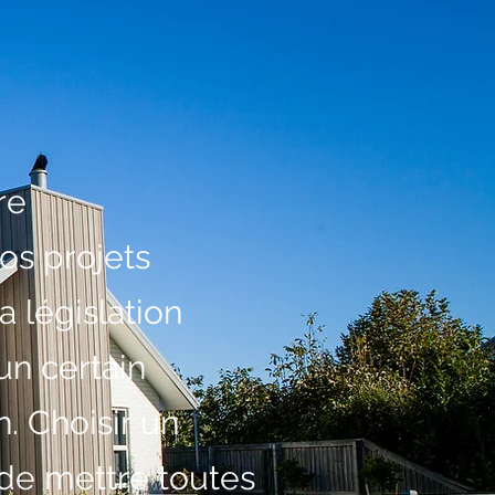
re
os projets
a législation
un certain
n. Choisir un
 de mettre toutes