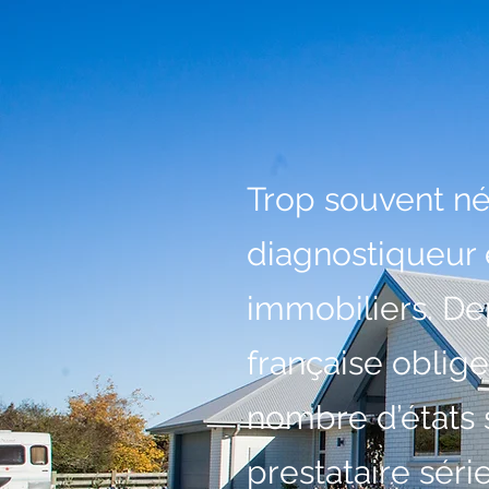
Trop souvent né
diagnostiqueur 
immobiliers. Dep
française oblige
nombre d’états s
prestataire séri