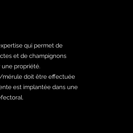
xpertise qui permet de
sectes et de champignons
r une propriété.
s/mérule
doit être effectu
ée
ente est
im
plantée dans une
éf
ectoral.