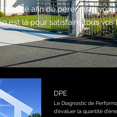
son côté afin de pérenniser vos
est là pour satisfaire tous vos 
DPE
Le Diagnostic
de Performa
d'évaluer la quantité d'éne